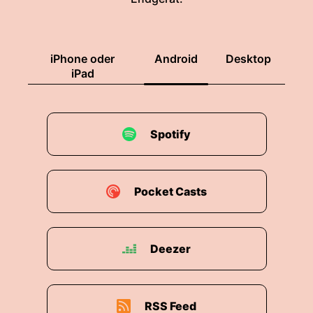
genauso ist wie dieser Film.
00:01:22: Man muss ja sagen, Leo ist mit einem
iPhone oder
Android
Desktop
Halbgriechen zusammen, falls ihr das noch nicht
iPad
wusstet.
00:01:27: Und deswegen ist es ganz schön hier
zu sein, weil man so direkt in so eine
Spotify
griechische Familie geschmissen wird.
00:01:31: Die Klischees bestätigen sich, würde
ich sagen.
Pocket Casts
00:01:34: Aber sehr zum Positiven.
Deezer
00:01:36: Welche Klischees, würdest du sagen,
haben Sie schon bestätigt.
00:01:39: Dass es sehr viel Essen gibt, immer.
RSS Feed