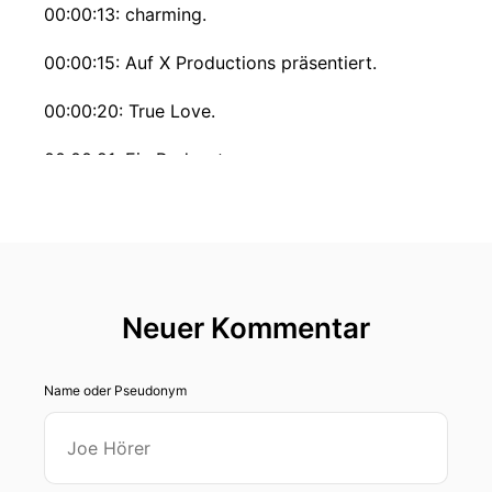
00:00:13: charming.
00:00:15: Auf X Productions präsentiert.
00:00:20: True Love.
00:00:21: Ein Podcast
00:00:22: über wahre Liebesgeschichten.
00:00:24: Mit Lynn Schütze und
00:00:26: Leonie Bartsch.
Neuer Kommentar
00:00:26: Hallo, hallo.
Name oder Pseudonym
00:00:37: Hallo, hallo.
00:00:38: Willkommen.